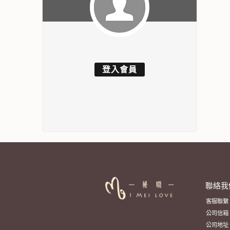
登入會員
聯絡我
客服聯繫：0
公司信箱：li
公司地址