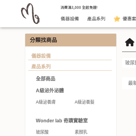
泥膜 | 秘媺
消費滿3,000 全館免運!
儀器設備
產品系列
優惠套
分類找商品
儀器設備
玻尿
產品系列
全部商品
最
A級泌外泌體
A級泌養膚
A級泌養髮
Wonder lab 奇蹟實驗室
玻尿酸
素顏乳