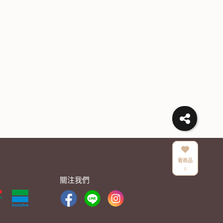
看商品
0
關注我們