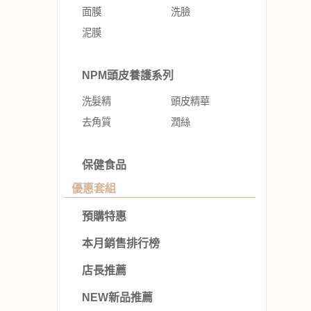
面膜
洗臉
泥膜
NPM頭皮養護系列
洗髮精
頭皮精華
去角質
潤絲
保健食品
優惠套組
預購特惠
本月銷售排行榜
店長推薦
NEW新品推薦