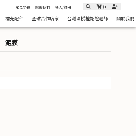
(
)
常見問題
聯繫我們
登入/註冊
補充配件
全球合作店家
台灣區授權認證老師
關於我們
泥膜
高