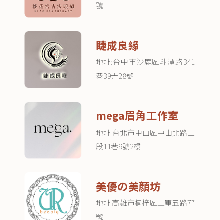
號
睫成良緣
地址:台中市沙鹿區斗潭路341
巷39弄28號
mega眉角工作室
地址:台北市中山區中山北路二
段11巷9號2樓
美優の美顏坊
地址:高雄市楠梓區土庫五路77
號