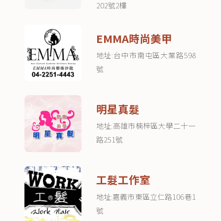
202號2樓
EMMA時尚美甲
地址:台中市南屯區大業路598
號
明星真髮
地址:高雄市楠梓區大學二十一
路251號
工髮工作室
地址:嘉義市東區立仁路106巷1
號