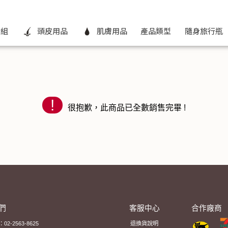
秘媺
組
頭皮用品
肌膚用品
產品類型
隨身旅行瓶
!
很抱歉，此商品已全數銷售完畢 !
們
客服中心
合作廠商
2-2563-8625
退換貨說明