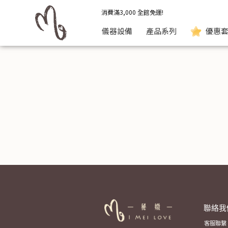
秘媺I Mei Love: 愛美愛自己，引導你從外用到內服的自體美 | 
消費滿3,000 全館免運!
儀器設備
產品系列
優惠套
聯絡我
客服聯繫：0