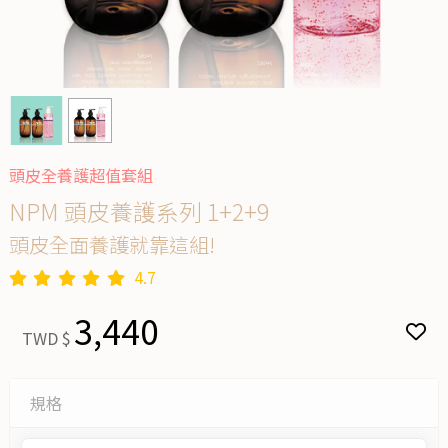
頭皮全養護超值套組
NPM 頭皮養護系列 1+2+9
頭皮全面養護就靠這組!
4.7
3,440
TWD $
規格