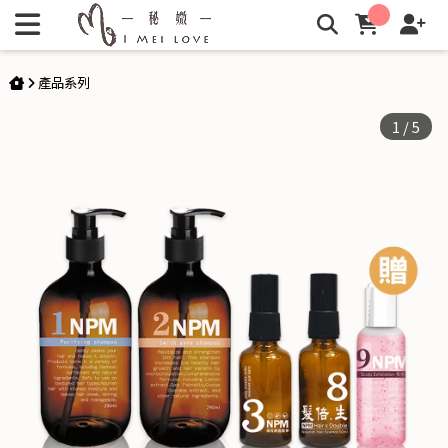
NPM 2合1調理養護組 | 秘媺
產品系列
1
/
5