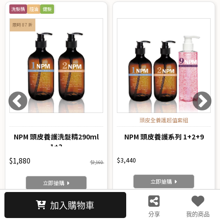
洗髮精
控油
健髮
限時 87 折
頭皮全養護超值套組
NPM 頭皮養護洗髮精290ml
NPM 頭皮養護系列 1+2+9
1+2
$1,880
$3,440
$2,160
立即搶購
立即搶購
加入購物車
分享
我的商品