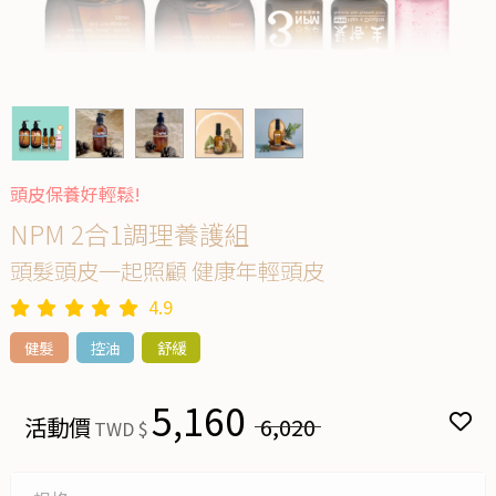
頭皮保養好輕鬆!
NPM 2合1調理養護組
頭髮頭皮一起照顧 健康年輕頭皮
4.9
健髮
控油
舒緩
5,160
活動價
6,020
TWD $