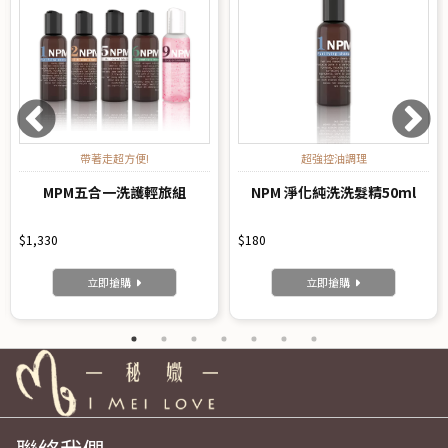
帶著走超方便!
超強控油調理
MPM五合一洗護輕旅組
NPM 淨化純洗洗髮精50ml
$1,330
$180
立即搶購
立即搶購