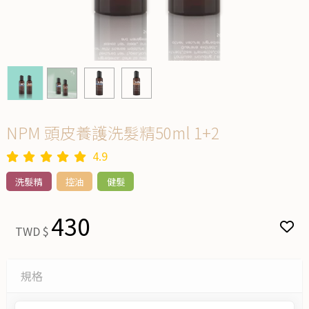
NPM 頭皮養護洗髮精50ml 1+2
4.9
洗髮精
控油
健髮
430
TWD $
規格