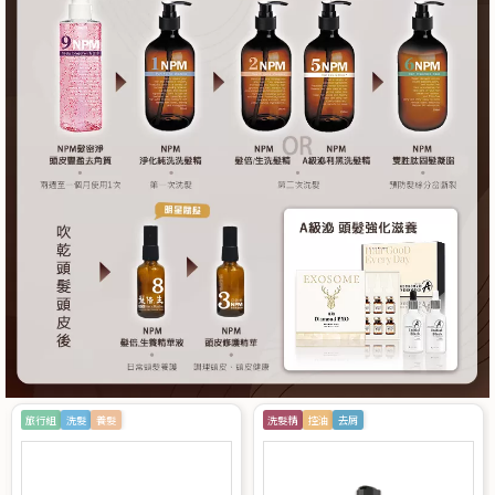
旅行組
洗髮
養髮
洗髮精
控油
去屑