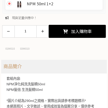
NPM 50ml 1+2
現貨足量供應中！
加入購物車
01M010
03M010
商品簡介
套組內容:
NPM淨化純洗洗髮精50ml
NPM髮倍.生洗髮精50ml
*圖片介紹為290ml之規格，實際出貨請參考標題標示*
本網頁照片、文字敘述、使用成效皆為個案分享，僅供參考