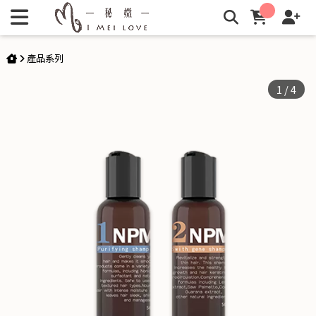
NPM 頭皮養護洗髮精50ml 1+2 | 秘媺
產品系列
1
/
4