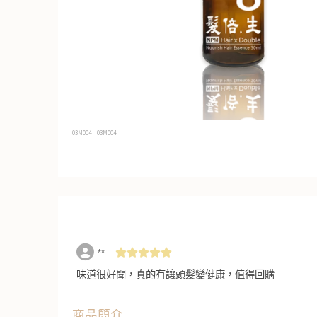
03M004
03M004
️**
味道很好聞，真的有讓頭髮變健康，值得回購
商品簡介