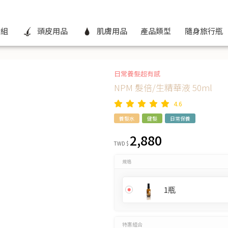
組
頭皮用品
肌膚用品
產品類型
隨身旅行瓶
NPM 2合1調理養護組
日常養髮超有感
NPM 髮倍/生精華液 50ml
4.6
養髮水
健髮
日常保養
2,880
TWD $
規格
1瓶
特惠組合