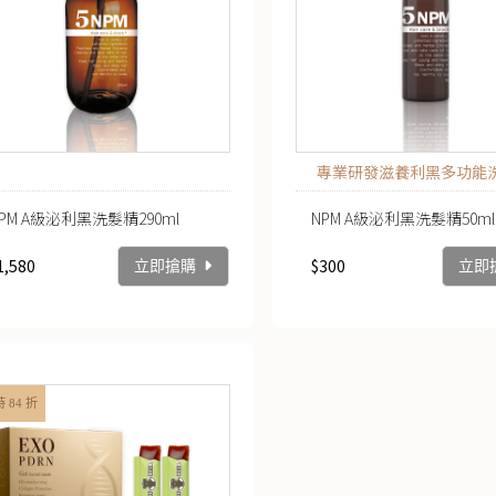
專業研發滋養利黑多功能
PM A級泌利黑洗髮精290ml
NPM A級泌利黑洗髮精50ml
1,580
$300
立即搶購
立即
 84 折