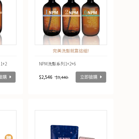
完美洗髮就靠這組!
1+2
NPM洗髮系列1+2+6
$2,546
$3,440
搶購
立即搶購