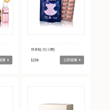
熊享睡/包(10顆)
$159
搶購
立即搶購