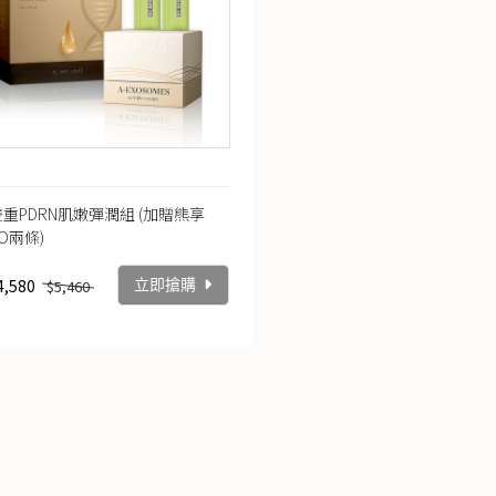
雙重PDRN肌嫩彈潤組 (加贈熊享
O兩條)
4,580
$5,460
立即搶購