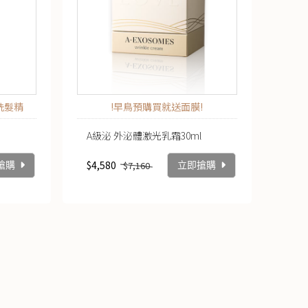
洗髮精
!早鳥預購買就送面膜!
A級泌 外泌體激光乳霜30ml
$4,580
$7,160
搶購
立即搶購