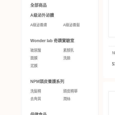
全部商品
A級泌外泌體
A級泌養膚
A級泌養髮
Wonder lab 奇蹟實驗室
玻尿酸
素顏乳
N
面膜
洗臉
$
泥膜
NPM頭皮養護系列
洗髮精
頭皮精華
去角質
潤絲
保健食品