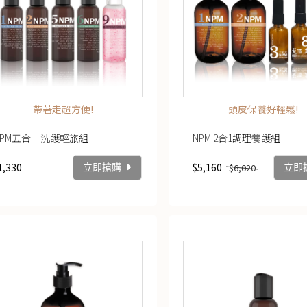
帶著走超方便!
頭皮保養好輕鬆!
MPM五合一洗護輕旅組
NPM 2合1調理養護組
1,330
$5,160
$6,020
立即搶購
立即